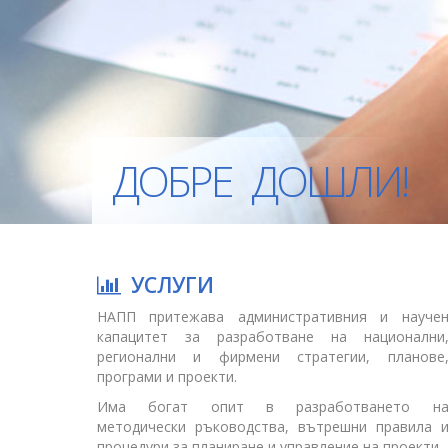
ДОБРЕ ДОШЛИ!
УСЛУГИ
НАПП притежава административния и науче
капацитет за разработване на национални
регионални и фирмени стратегии, планове
програми и проекти.
Има богат опит в разработването н
методически ръководства, вътрешни правила 
процедури за планиране и управление на проекти.