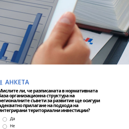
АНКЕТА
Мислите ли, че разписаната в нормативната
база организационна структура на
регионалните съвети за развитие ще осигури
адекватно прилагане на подхода на
интегрирани териториални инвестиции?
Да
Не