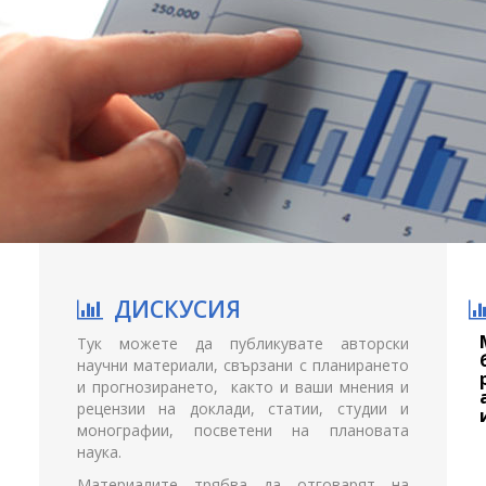
ДИСКУСИЯ
н
Тук можете да публикувате авторски
,
научни материали, свързани с планирането
,
и прогнозирането, както и ваши мнения и
рецензии на доклади, статии, студии и
монографии, посветени на плановата
а
наука.
и
Материалите трябва да отговарят на