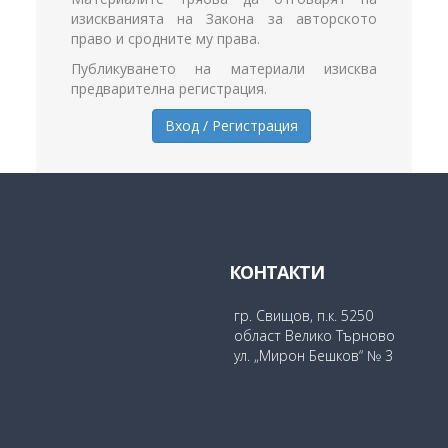
изискванията на Закона за авторското
и
право и сродните му права.
и
и
Публикуването на материали изисква
предварителна регистрация.
Вход / Регистрация
КОНТАКТИ
гр. Свищов, п.к. 5250
област Велико Търново
ул. „Мирон Бешков“ № 3