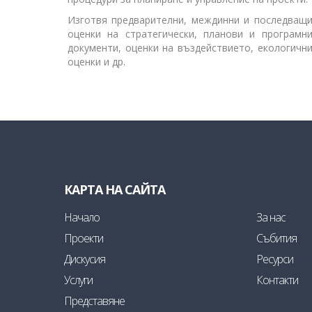
Изготвя предварителни, междинни и последващ
оценки на стратегически, планови и програмн
документи, оценки на въздействието, екологичн
оценки и др.
КАРТА НА САЙТА
Начало
За нас
Проекти
Събития
Дискусия
Ресурси
Услуги
Контакти
Представяне