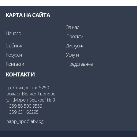
КАРТА НА САЙТА
За нас
Начало
Проекти
Събития
Дискусия
Ресурси
Услуги
Контакти
Представяне
КОНТАКТИ
гр. Свищов, п.к. 5250
област Велико Търново
ул. „Мирон Бешков“ № 3
+359 88 500 9559
+359 631 66295
napp_npo@abv.bg