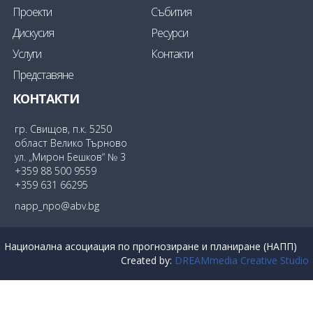
Проекти
Събития
Дискусия
Ресурси
Услуги
Контакти
Представяне
КОНТАКТИ
гр. Свищов, п.к. 5250
област Велико Търново
ул. „Мирон Бешков“ № 3
+359 88 500 9559
+359 631 66295
napp_npo@abv.bg
Национална асоциация по прогнозиране и планиране (НАПП)
Created by:
DREAMmedia Creative Studio