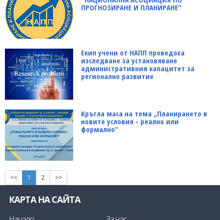
ПРОГНОЗИРАНЕ И ПЛАНИРАНЕ”
Екип учени от НАПП проведоха
изследване за установяване
административния капацитет за
регионално развитие
Кръгла маса на тема „Планирането в
новите условия - реално или
формално“
<<
1
2
>>
КАРТА НА САЙТА
Начало
За нас